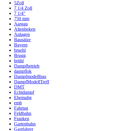
5Zoll
7 1/4 Zoll
7 1/4"
750 mm
Aargau
Altenbeken
Anlagen
Bausätze
Bayern
bruehl
Brugg
brühl
Dampfbetrieb
dampflok
Dampfmodellbau
DampfModellTreff
DMT
Echtdampf
Ehemalig
emb
Fahrtag
Feldbahn
Franken
Gartenbahn
Gastfahrer