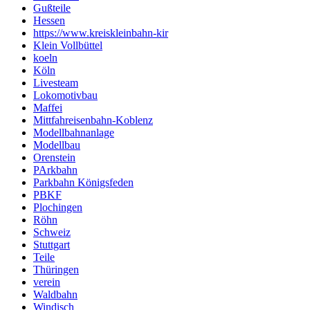
Gußteile
Hessen
https://www.kreiskleinbahn-kir
Klein Vollbüttel
koeln
Köln
Livesteam
Lokomotivbau
Maffei
Mittfahreisenbahn-Koblenz
Modellbahnanlage
Modellbau
Orenstein
PArkbahn
Parkbahn Königsfeden
PBKF
Plochingen
Röhn
Schweiz
Stuttgart
Teile
Thüringen
verein
Waldbahn
Windisch