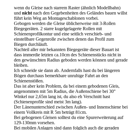
wenn du Gleise nach starrem Raster (ähnlich Modellbahn)
und
nicht
nach den Gegebenheiten des Geländes bauen willst
führt kein Weg an Montageschablonen vorbei.
Gebogen werden die Gleise üblicherweise mit 3-Rollen
Biegegeräten. 2 starre kugelgelagerte Rollen mit
Schienenprofilkontur und eine seitlich verschieb- und
einstellbare Gegenrolle zwischen denen das Profil zum
Biegen durchläuft.
Nachteil aller mir bekannten Biegegeräte dieser Bauart ist
dass immerdie letzten ca.10cm des Schienenstücks nicht in
den gewünschten Radius geboden werden können und gerade
bleiben.
Ich schneide sie dann ab. Andernfalls hast du bei längeren
Bögen durchaus bemerkbare unruhige Fahrt an den
Schienenstößen.
Das ist aber kein Problem, da bei einem gebodenen Gleis,
angenommen mit 5m Radius, die Außenschiene bei 30°
Winkel nur 2,65m lang ist, du also eh Verschnitt hast
(Schienenprofile sind meist 3m lang).
Der Länenunterschied zwischen Außen- und Innenschiene bei
einem Vollkreis mit R 5m beträgt 81cm.
Bei gebogenen Gleisen solltest du eine Spurerweiterung auf
129-130mm vorsehen.
Bei mobilen Anlagen sind dann folglich auch die geraden