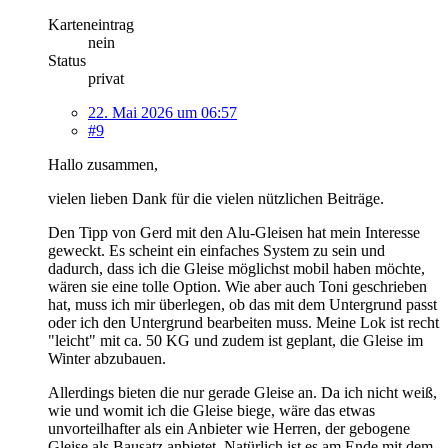
Karteneintrag
nein
Status
privat
22. Mai 2026 um 06:57
#9
Hallo zusammen,
vielen lieben Dank für die vielen nützlichen Beiträge.
Den Tipp von Gerd mit den Alu-Gleisen hat mein Interesse
geweckt. Es scheint ein einfaches System zu sein und
dadurch, dass ich die Gleise möglichst mobil haben möchte,
wären sie eine tolle Option. Wie aber auch Toni geschrieben
hat, muss ich mir überlegen, ob das mit dem Untergrund passt
oder ich den Untergrund bearbeiten muss. Meine Lok ist recht
"leicht" mit ca. 50 KG und zudem ist geplant, die Gleise im
Winter abzubauen.
Allerdings bieten die nur gerade Gleise an. Da ich nicht weiß,
wie und womit ich die Gleise biege, wäre das etwas
unvorteilhafter als ein Anbieter wie Herren, der gebogene
Gleise als Bausatz anbietet. Natürlich ist es am Ende mit dem