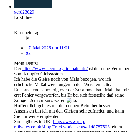
gerd23029
Lokführer
Karteneintrag
ja
17. Mai 2026 um 11:01
#2
Moin Deniz!
Der
https://www.heeren-gartenbahn.de/
ist der neue Vertreiber
vom Knupfer Gleissystem.
Ich habe die Gleise noch von Malu bezogen, wo ich
erhebliche Maßabweichungen in den Weichen hatte.
Entsprechend schwierig war der Zusammenbau. Malu hat mir
erst Fehler vorgeworfen, bis Er bei sich feststellte daß seine
Zungen 2cm zu kurz waren
.
Hoffendlich geht es mit dem neuen Betreiber besser.
Ansonsten bin ich mit den Gleisen sehr zufrieden und kann
Sie nur weiterempfehlen.
Sonst gibt es in UK,
https://www.pnp-
railways.co.uk/shop/Trackwork…ents-c148787503
, einen