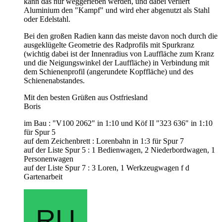
kann das nur weggerieben werden, und dabei verliert
Aluminium den "Kampf" und wird eher abgenutzt als Stahl
oder Edelstahl.
Bei den großen Radien kann das meiste davon noch durch die
ausgeklügelte Geometrie des Radprofils mit Spurkranz
(wichtig dabei ist der Innenradius von Lauffläche zum Kranz
und die Neigungswinkel der Lauffläche) in Verbindung mit
dem Schienenprofil (angerundete Kopffläche) und des
Schienenabstandes.
Mit den besten Grüßen aus Ostfriesland
Boris
im Bau : "V100 2062" in 1:10 und Köf II "323 636" in 1:10
für Spur 5
auf dem Zeichenbrett : Lorenbahn in 1:3 für Spur 7
auf der Liste Spur 5 : 1 Bedienwagen, 2 Niederbordwagen, 1
Personenwagen
auf der Liste Spur 7 : 3 Loren, 1 Werkzeugwagen f d
Gartenarbeit