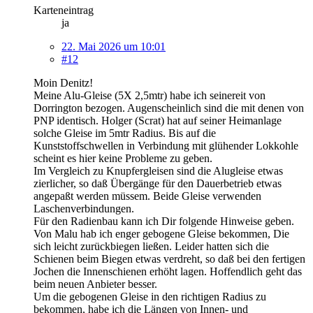
Karteneintrag
ja
22. Mai 2026 um 10:01
#12
Moin Denitz!
Meine Alu-Gleise (5X 2,5mtr) habe ich seinereit von
Dorrington bezogen. Augenscheinlich sind die mit denen von
PNP identisch. Holger (Scrat) hat auf seiner Heimanlage
solche Gleise im 5mtr Radius. Bis auf die
Kunststoffschwellen in Verbindung mit glühender Lokkohle
scheint es hier keine Probleme zu geben.
Im Vergleich zu Knupfergleisen sind die Alugleise etwas
zierlicher, so daß Übergänge für den Dauerbetrieb etwas
angepaßt werden müssem. Beide Gleise verwenden
Laschenverbindungen.
Für den Radienbau kann ich Dir folgende Hinweise geben.
Von Malu hab ich enger gebogene Gleise bekommen, Die
sich leicht zurückbiegen ließen. Leider hatten sich die
Schienen beim Biegen etwas verdreht, so daß bei den fertigen
Jochen die Innenschienen erhöht lagen. Hoffendlich geht das
beim neuen Anbieter besser.
Um die gebogenen Gleise in den richtigen Radius zu
bekommen, habe ich die Längen von Innen- und