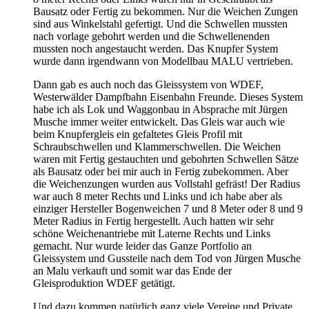
Bausatz oder Fertig zu bekommen. Nur die Weichen Zungen
sind aus Winkelstahl gefertigt. Und die Schwellen mussten
nach vorlage gebohrt werden und die Schwellenenden
mussten noch angestaucht werden. Das Knupfer System
wurde dann irgendwann von Modellbau MALU vertrieben.
Dann gab es auch noch das Gleissystem von WDEF,
Westerwälder Dampfbahn Eisenbahn Freunde. Dieses System
habe ich als Lok und Waggonbau in Absprache mit Jürgen
Musche immer weiter entwickelt. Das Gleis war auch wie
beim Knupfergleis ein gefaltetes Gleis Profil mit
Schraubschwellen und Klammerschwellen. Die Weichen
waren mit Fertig gestauchten und gebohrten Schwellen Sätze
als Bausatz oder bei mir auch in Fertig zubekommen. Aber
die Weichenzungen wurden aus Vollstahl gefräst! Der Radius
war auch 8 meter Rechts und Links und ich habe aber als
einziger Hersteller Bogenweichen 7 und 8 Meter oder 8 und 9
Meter Radius in Fertig hergestellt. Auch hatten wir sehr
schöne Weichenantriebe mit Laterne Rechts und Links
gemacht. Nur wurde leider das Ganze Portfolio an
Gleissystem und Gussteile nach dem Tod von Jürgen Musche
an Malu verkauft und somit war das Ende der
Gleisproduktion WDEF getätigt.
Und dazu kommen natürlich ganz viele Vereine und Private