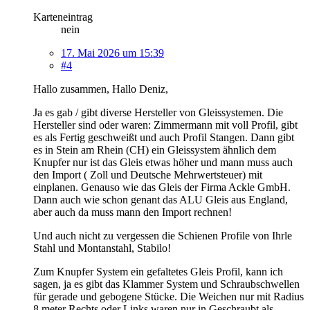
Karteneintrag
nein
17. Mai 2026 um 15:39
#4
Hallo zusammen, Hallo Deniz,
Ja es gab / gibt diverse Hersteller von Gleissystemen. Die
Hersteller sind oder waren: Zimmermann mit voll Profil, gibt
es als Fertig geschweißt und auch Profil Stangen. Dann gibt
es in Stein am Rhein (CH) ein Gleissystem ähnlich dem
Knupfer nur ist das Gleis etwas höher und mann muss auch
den Import ( Zoll und Deutsche Mehrwertsteuer) mit
einplanen. Genauso wie das Gleis der Firma Ackle GmbH.
Dann auch wie schon genant das ALU Gleis aus England,
aber auch da muss mann den Import rechnen!
Und auch nicht zu vergessen die Schienen Profile von Ihrle
Stahl und Montanstahl, Stabilo!
Zum Knupfer System ein gefaltetes Gleis Profil, kann ich
sagen, ja es gibt das Klammer System und Schraubschwellen
für gerade und gebogene Stücke. Die Weichen nur mit Radius
8 meter Rechts oder Links waren nur in Geschraubt als