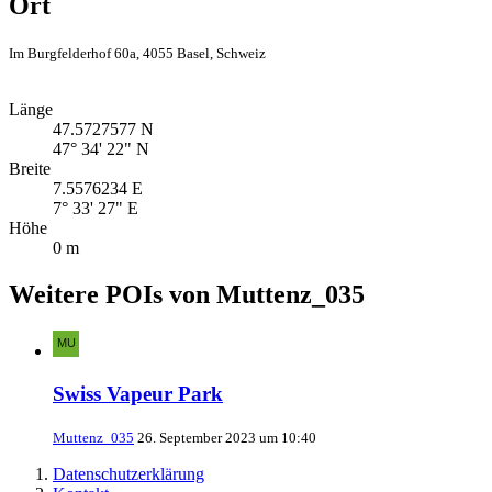
Ort
Im Burgfelderhof 60a, 4055 Basel, Schweiz
Länge
47.5727577 N
47° 34' 22" N
Breite
7.5576234 E
7° 33' 27" E
Höhe
0 m
Weitere POIs von Muttenz_035
Swiss Vapeur Park
Muttenz_035
26. September 2023 um 10:40
Datenschutzerklärung