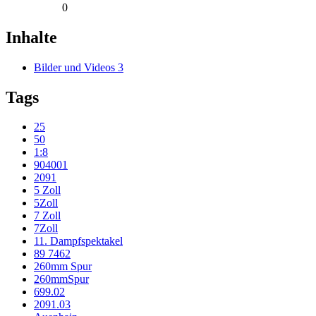
0
Inhalte
Bilder und Videos
3
Tags
25
50
1:8
904001
2091
5 Zoll
5Zoll
7 Zoll
7Zoll
11. Dampfspektakel
89 7462
260mm Spur
260mmSpur
699.02
2091.03