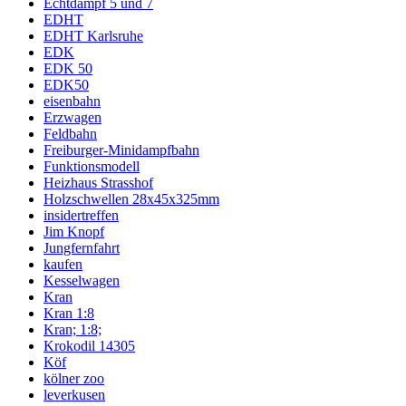
Echtdampf 5 und 7
EDHT
EDHT Karlsruhe
EDK
EDK 50
EDK50
eisenbahn
Erzwagen
Feldbahn
Freiburger-Minidampfbahn
Funktionsmodell
Heizhaus Strasshof
Holzschwellen 28x45x325mm
insidertreffen
Jim Knopf
Jungfernfahrt
kaufen
Kesselwagen
Kran
Kran 1:8
Kran; 1:8;
Krokodil 14305
Köf
kölner zoo
leverkusen