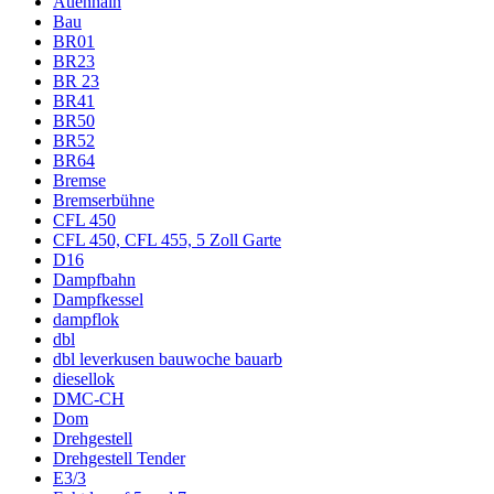
Auenhain
Bau
BR01
BR23
BR 23
BR41
BR50
BR52
BR64
Bremse
Bremserbühne
CFL 450
CFL 450, CFL 455, 5 Zoll Garte
D16
Dampfbahn
Dampfkessel
dampflok
dbl
dbl leverkusen bauwoche bauarb
diesellok
DMC-CH
Dom
Drehgestell
Drehgestell Tender
E3/3