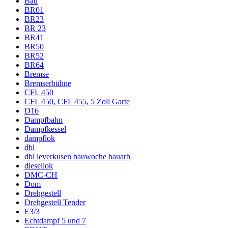
Bau
BR01
BR23
BR 23
BR41
BR50
BR52
BR64
Bremse
Bremserbühne
CFL 450
CFL 450, CFL 455, 5 Zoll Garte
D16
Dampfbahn
Dampfkessel
dampflok
dbl
dbl leverkusen bauwoche bauarb
diesellok
DMC-CH
Dom
Drehgestell
Drehgestell Tender
E3/3
Echtdampf 5 und 7