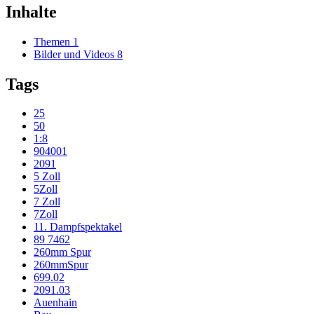
Inhalte
Themen
1
Bilder und Videos
8
Tags
25
50
1:8
904001
2091
5 Zoll
5Zoll
7 Zoll
7Zoll
11. Dampfspektakel
89 7462
260mm Spur
260mmSpur
699.02
2091.03
Auenhain