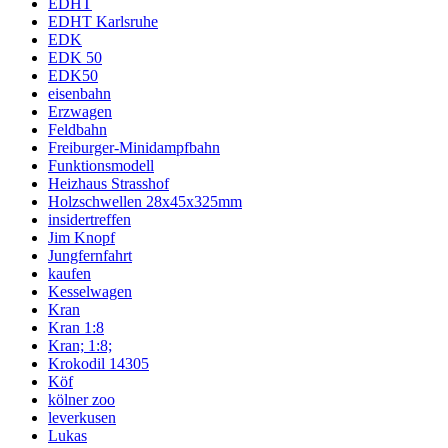
EDHT
EDHT Karlsruhe
EDK
EDK 50
EDK50
eisenbahn
Erzwagen
Feldbahn
Freiburger-Minidampfbahn
Funktionsmodell
Heizhaus Strasshof
Holzschwellen 28x45x325mm
insidertreffen
Jim Knopf
Jungfernfahrt
kaufen
Kesselwagen
Kran
Kran 1:8
Kran; 1:8;
Krokodil 14305
Köf
kölner zoo
leverkusen
Lukas