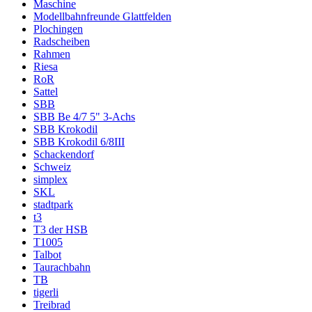
Maschine
Modellbahnfreunde Glattfelden
Plochingen
Radscheiben
Rahmen
Riesa
RoR
Sattel
SBB
SBB Be 4/7 5" 3-Achs
SBB Krokodil
SBB Krokodil 6/8III
Schackendorf
Schweiz
simplex
SKL
stadtpark
t3
T3 der HSB
T1005
Talbot
Taurachbahn
TB
tigerli
Treibrad