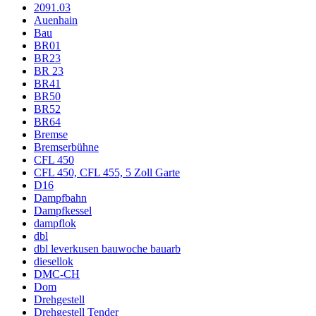
2091.03
Auenhain
Bau
BR01
BR23
BR 23
BR41
BR50
BR52
BR64
Bremse
Bremserbühne
CFL 450
CFL 450, CFL 455, 5 Zoll Garte
D16
Dampfbahn
Dampfkessel
dampflok
dbl
dbl leverkusen bauwoche bauarb
diesellok
DMC-CH
Dom
Drehgestell
Drehgestell Tender