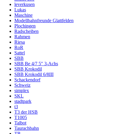
leverkusen
Lukas
Maschine
Modellbahnfreunde Glattfelden
Plochingen
Radscheiben
Rahmen
Riesa
RoR
Sattel
SBB
SBB Be 4/7 5" 3-Achs
SBB Krokodil
SBB Krokodil 6/8III
Schackendorf
Schweiz
simplex
SKL
stadtpark
t3
T3 der HSB
T1005
Talbot
Taurachbahn
TB