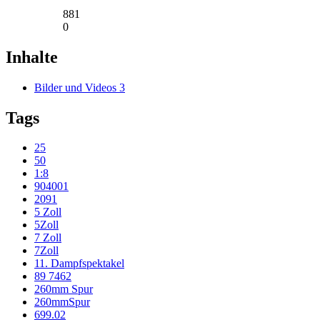
881
0
Inhalte
Bilder und Videos
3
Tags
25
50
1:8
904001
2091
5 Zoll
5Zoll
7 Zoll
7Zoll
11. Dampfspektakel
89 7462
260mm Spur
260mmSpur
699.02