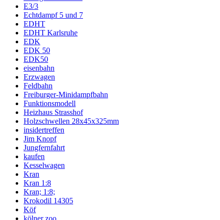
E3/3
Echtdampf 5 und 7
EDHT
EDHT Karlsruhe
EDK
EDK 50
EDK50
eisenbahn
Erzwagen
Feldbahn
Freiburger-Minidampfbahn
Funktionsmodell
Heizhaus Strasshof
Holzschwellen 28x45x325mm
insidertreffen
Jim Knopf
Jungfernfahrt
kaufen
Kesselwagen
Kran
Kran 1:8
Kran; 1:8;
Krokodil 14305
Köf
kölner zoo