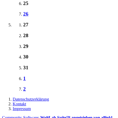
25
26
27
28
29
30
31
1
2
Datenschutzerklärung
Kontakt
Impressum
Community-Software:
WoltLab Suite™ angetrieben von allinkl