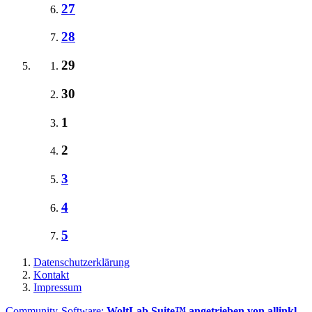
27
28
29
30
1
2
3
4
5
Datenschutzerklärung
Kontakt
Impressum
Community-Software:
WoltLab Suite™ angetrieben von allinkl