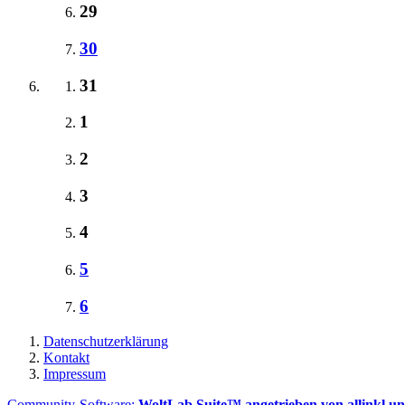
29
30
31
1
2
3
4
5
6
Datenschutzerklärung
Kontakt
Impressum
Community-Software:
WoltLab Suite™ angetrieben von allinkl u