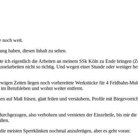
 noch weit.
ung haben, diesen Inhalt zu sehen.
te ich eigentlich die Arbeiten an meinem SSk Köln zu Ende bringen (Ze
usselarbeiten nicht so richtig. Und wegen einer Stunde oder weniger h
wigen Zeiten liegen noch vorbereitete Werkstücke für 4 Feldbahn-Mulde
g, im Berufsleben und wohnt weiter entfernt.
n auf Maß fräsen, glatt feilen und versäubern, Profile mit Biegevorric
durchgezogen, also verbohren und vernieten der Einzelteile, bis mir d
llen.
ie meisten Sperrklinken nochmal anzufertigen, aber es geht voran: