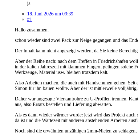
ja
18. Juni 2026 um 09:39
#1
Hallo zusammen,
schon wieder sind zwei Pack zur Neige gegangen und das Ende
Der Inhalt kann nicht angezeigt werden, da Sie keine Berechtig
Aber der Reihe nach: nach dem Treffen in Friedrichshafen woll
in der kalten Jahreszeit mit klammen Fingern gelingen solche F
Werkzeuge, Material usw. bleiben trotzdem kalt.
Also Arbeiten machen, die auch mit Handschuhen gehen. Seit e
Simon für ihn bauen wollte. Aber der ist mittlerweile volljähri
Daher war angesagt: Vierkantrohre zu U-Profilen trennen, Kante
aus, also Ersatz bestellen und Lieferung abwarten.
Als es dann wieder wärmer wurde: jetzt wird das Projekt auch 
da ist und die Wartezeit mit anderen anstehenden Arbeiten ausfü
Noch sind die erwähnten unzähligen 2mm-Nieten zu schlagen, d