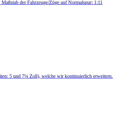
. Maßstab der Fahrzeuge/Züge auf Normalspur: 1:11
n: 5 und 7¼ Zoll), welche wir kontinuierlich erweitern.